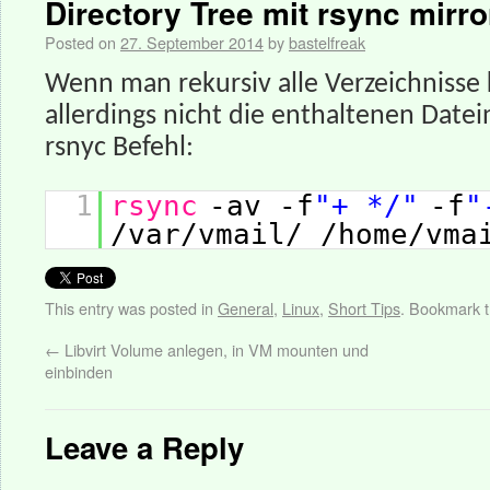
Directory Tree mit rsync mirro
Posted on
27. September 2014
by
bastelfreak
Wenn man rekursiv alle Verzeichnisse
allerdings nicht die enthaltenen Datei
rsnyc Befehl:
1
rsync
-av -f
"+ */"
-f
"
/var/vmail/ /home/vma
This entry was posted in
General
,
Linux
,
Short Tips
. Bookmark 
←
Libvirt Volume anlegen, in VM mounten und
einbinden
Leave a Reply