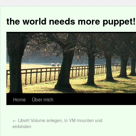
the world needs more puppet!
Home
Über mich
←
Libvirt Volume anlegen, in VM mounten und
einbinden