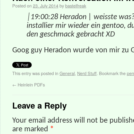
Posted on
23. July 2014
by
bastelfreak
│19:00:28 Heradon | weisste was? 
installier mir wieder ein gentoo, d
den geschmack gebracht XD
Goog guy Heradon wurde von mir zu G
This entry was posted in
General
,
Nerd Stuff
. Bookmark the
per
←
Heinlein PDFs
Leave a Reply
Your email address will not be publish
are marked
*