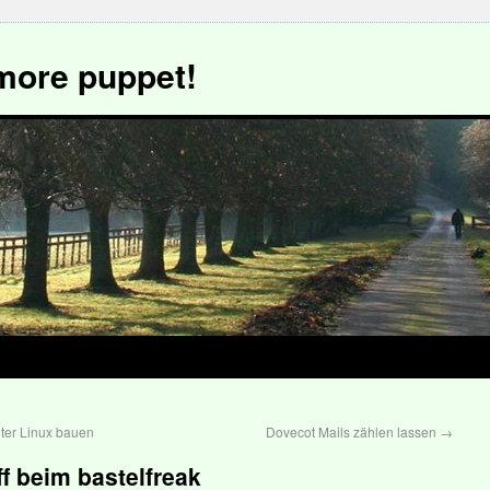
more puppet!
ter Linux bauen
Dovecot Mails zählen lassen
→
f beim bastelfreak