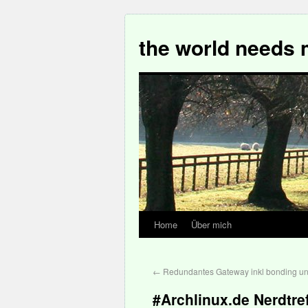
the world needs 
Home
Über mich
←
Redundantes Gateway inkl bonding un
#Archlinux.de Nerdtref