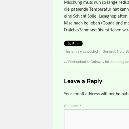
Mischung muss nun so lange reduzi
die passende Temperatur hat kann
eine Schicht Soße, Lasagneplatten
Käse nach belieben (Gouda und mo
Fraiche/Schmand überstrichen wird
This entry was posted in
General
,
Nerd St
←
Redundantes Gateway inkl bonding un
Leave a Reply
Your email address will not be pub
Comment
*