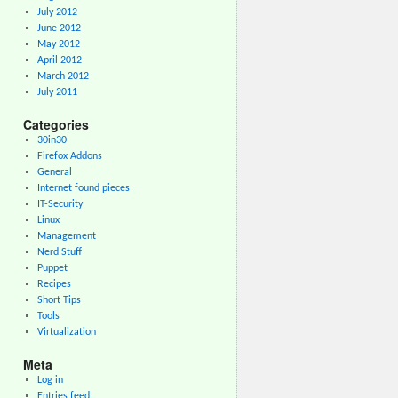
July 2012
June 2012
May 2012
April 2012
March 2012
July 2011
Categories
30in30
Firefox Addons
General
Internet found pieces
IT-Security
Linux
Management
Nerd Stuff
Puppet
Recipes
Short Tips
Tools
Virtualization
Meta
Log in
Entries feed