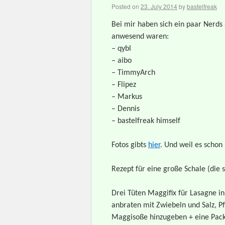
Posted on
23. July 2014
by
bastelfreak
Bei mir haben sich ein paar Nerd
anwesend waren:
– qybl
– aibo
– TimmyArch
– Flipez
– Markus
– Dennis
– bastelfreak himself
Fotos gibts
hier
. Und weil es schon
Rezept für eine große Schale (die 
Drei Tüten Maggifix für Lasagne i
anbraten mit Zwiebeln und Salz, P
Maggisoße hinzugeben + eine Pack