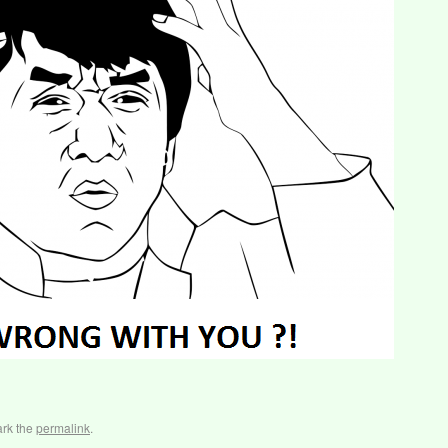
rk the
permalink
.