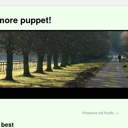
more puppet!
Probleme mit Postfix
→
 best