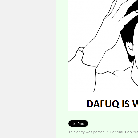
This entry was posted in
General
. Bookma