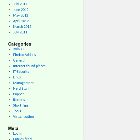
July 2012
June 2012
May 2012
April 2012
March 2012
July 2011
Categories
30in30
Firefox Addons
General
Internet found pieces
IT-Security
Linux
Management
Nerd Stuff
Puppet
Recipes
Short Tips
Tools
Virtualization
Meta
Log in
Entries feed