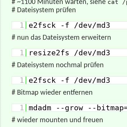
# ~1100 Minuten warten, siehe
cat /
# Dateisystem prüfen
1
e2fsck -f /dev/md3
# nun das Dateisystem erweitern
1
resize2fs /dev/md3
# Dateisystem nochmal prüfen
1
e2fsck -f /dev/md3
# Bitmap wieder entfernen
1
mdadm --grow --bitmap
# wieder mounten und freuen