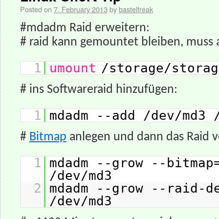
Posted on
7. February 2013
by
bastelfreak
#mdadm Raid erweitern:
# raid kann gemountet bleiben, muss 
1
umount
/storage/storag
# ins Softwareraid hinzufügen:
1
mdadm --add /dev/md3 
#
Bitmap
anlegen und dann das Raid v
1
mdadm --grow --bitmap
/dev/md3
2
mdadm --grow --raid-d
/dev/md3